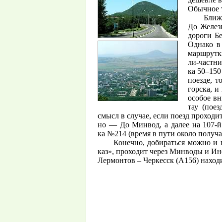
Обыч­ное т
Бли­ж
До
Же­лез­
до­ро­ги
Беш
Од­на­ко в
марш­рут­ки
ли-част­ни
ка 50–150 р
по­ез­де
, т
горс­ка, и
осо­бое вн
тау (по­ез
смысл в слу­чае, если поезд про­хо­дит 
но — До Мин­вод, а да­лее на 107-й м
ка №214 (вре­мя в пути око­ло по­лу­ча­
Ко­неч­но, до­би­рать­ся мож­но и
каз», про­хо­дит че­рез Мин­во­ды и Ино
Лер­мон­тов – Чер­кесск (А156) на­хо­дит