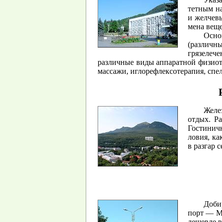
тет­ным нап
и жел­че­вы
ме­на ве­щ
Ос­но
(раз­лич­н
гря­зе­ле­ч
раз­лич­ные виды ап­па­рат­ной фи­зи­оте
мас­са­жи, иг­ло­реф­лек­со­те­ра­пия, спе
Же­ле
от­дых
. Ра
Гос­ти­нич
ло­вия, ка
в раз­гар се
До­би
порт
—
М
де­шев­ле 