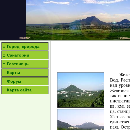
главная
геогра
±
Город, природа
±
Санатории
±
Гостиницы
Карты
Же­ле
Вод
. Рас­
Форум
над уров­н
Карта сайта
Же­лез­ная
так и по ч
нист­ра­ти
кв. км), з
ца, стан­ц
55 тыс. че
единст­ве
пая), Ост­