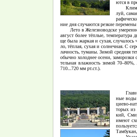
ют­ся в пр
Кли­м
луй, са­ма
ра­фи­чес­
ние дня слу­ча­ют­ся рез­кие пе­ре­ме­н
Лето в Же­лез­но­водс­ке
уме­рен­н
ав­густ бо­лее тёп­лые, тем­пе­ра­ту­ра
ще была жар­кая и су­хая, слу­ча­лось 
ло, тёп­лая, су­хая и сол­неч­ная. С се­
лач­ность, ту­ма­ны. Зи­мой сред­няя те
обыч­но хо­лод­нее осе­ни, за­мо­роз­ки 
тель­ная влаж­ность зи­мой 70–80%, л
710...720 мм рт.ст.).
Глав­
ные воды м
ци­ево-нат­
то­рых из
кий, Смир
имеют схо­
поль­зу­ет­
Там­бу­кан,
Ука­з